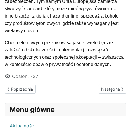
zabezpieczeń. Tym samym Unia Europejska zamierza
stworzyć standard, który może mieć wpływ również na
inne branże, takie jak hazard online, sprzedaż alkoholu
czy produktów tytoniowych, gdzie także wymagany jest
wiekowy dostęp.
Choć cele nowych przepisów są jasne, wiele będzie
zależeć od skuteczności implementacji rozwiązań
technologicznych oraz społecznej akceptacji – zwłaszcza
w kontekście obaw o prywatność i ochronę danych.
Odsłon: 727
Poprzednia strona: Apple iPhone bez ramek? Nadchodzi rewolucy
Następna stron
Poprzednia
Następna
Menu główne
Aktualności