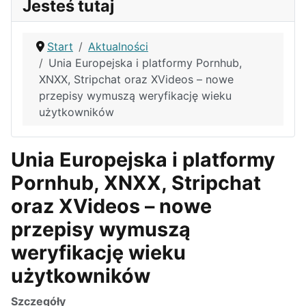
Jesteś tutaj
Start
Aktualności
Unia Europejska i platformy Pornhub,
XNXX, Stripchat oraz XVideos – nowe
przepisy wymuszą weryfikację wieku
użytkowników
Unia Europejska i platformy
Pornhub, XNXX, Stripchat
oraz XVideos – nowe
przepisy wymuszą
weryfikację wieku
użytkowników
Szczegóły