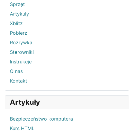
Sprzęt
Artykuły
Xblitz
Pobierz
Rozrywka
Sterowniki
Instrukcje
O nas
Kontakt
Artykuły
Bezpieczeństwo komputera
Kurs HTML