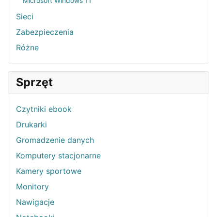
Microsoft Windows 11
Sieci
Zabezpieczenia
Różne
Sprzęt
Czytniki ebook
Drukarki
Gromadzenie danych
Komputery stacjonarne
Kamery sportowe
Monitory
Nawigacje