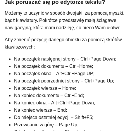
Jak poruszać się po edytorze tekstu?
Możemy to uczynić w sposób dwojaki: za pomocą myszki,
bądź klawiatury. Pokrótce przedstawię małą ściągawę
nawigacyjną, która mam nadzieję, co nieco Wam ułatwi:
Aby zmienić pozycję danego obiektu za pomocą skrótów
klawiszowych:
Na początek następnej strony – Ctrl+Page Down;
Na początek dokumentu – Ctrl+Home;
Na początek okna – Alt+Ctrl+Page UP;
Na początek poprzedniej strony – Ctrl+Page Up;
Na początek wiersza – Home;
Na koniec dokumentu – Ctrl+End;
Na koniec okna – Alt+Ctrl+Page Down;
Na koniec wiersza – End;
Do miejsca ostatniej edycji – Shift+F5;
Przewijanie w górę – Page Up;