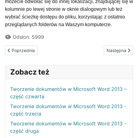
możecie odwołać się do innej lokalizacji, znajdującej się w
kolumnie po lewej stronie w oknie dialogowym lub też
wybrać ścieżkę dostępu do pliku, korzystając z ostatnio
przeglądanych folderów na Waszym komputerze.
Odsłon: 5999
Poprzednia strona: Tworzenie dokumentów w Microsoft Word 20
Następna stron
Poprzednia
Następna
Zobacz też
Tworzenie dokumentów w Microsoft Word 2013 –
część czwarta
Tworzenie dokumentów w Microsoft Word 2013 -
część trzecia
Tworzenie dokumentów w Microsoft Word 2013 -
część druga