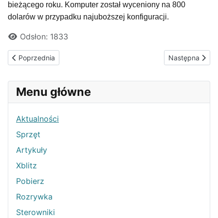
bieżącego roku. Komputer został wyceniony na 800
dolarów w przypadku najuboższej konfiguracji.
Odsłon: 1833
Poprzednia strona: Klawiatura mechaniczna Genesis RX85 - now
Następna stro
Poprzednia
Następna
Menu główne
Aktualności
Sprzęt
Artykuły
Xblitz
Pobierz
Rozrywka
Sterowniki