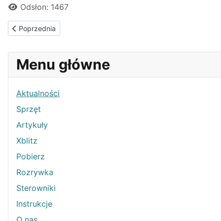
Odsłon: 1467
Poprzednia strona: Obudowa komputerowa Zalman Z11 Plus HF
Poprzednia
Menu główne
Aktualności
Sprzęt
Artykuły
Xblitz
Pobierz
Rozrywka
Sterowniki
Instrukcje
O nas