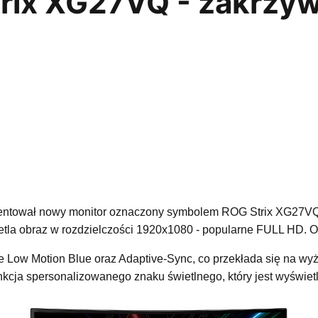
rix XG27VQ - zakrzyw
zentował nowy monitor oznaczony symbolem ROG Strix XG27VQ. M
ietla obraz w rozdzielczości 1920x1080 - popularne FULL HD. O
Low Motion Blue oraz Adaptive-Sync, co przekłada się na wyż
nkcja spersonalizowanego znaku świetlnego, który jest wyświet