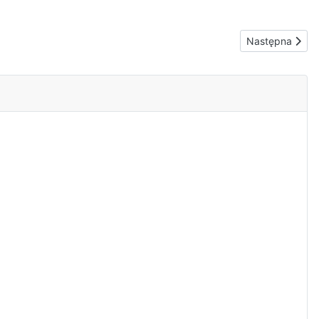
Następna strona
Następna