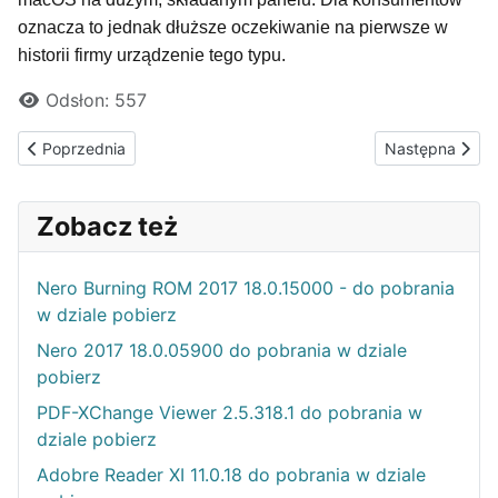
oznacza to jednak dłuższe oczekiwanie na pierwsze w
historii firmy urządzenie tego typu.
Odsłon: 557
Poprzednia strona: Teufel ROCKSTER CROSS 2 – mobilny głośni
Następna strona
Poprzednia
Następna
Zobacz też
Nero Burning ROM 2017 18.0.15000 - do pobrania
w dziale pobierz
Nero 2017 18.0.05900 do pobrania w dziale
pobierz
PDF-XChange Viewer 2.5.318.1 do pobrania w
dziale pobierz
Adobre Reader XI 11.0.18 do pobrania w dziale