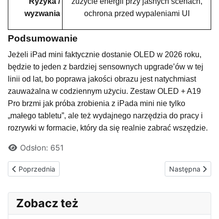
Ryzyka /
zużycie energii przy jasnych scenach,
wyzwania
ochrona przed wypaleniami UI
Podsumowanie
Jeżeli iPad mini faktycznie dostanie OLED w 2026 roku,
będzie to jeden z bardziej sensownych upgrade’ów w tej
linii od lat, bo poprawa jakości obrazu jest natychmiast
zauważalna w codziennym użyciu. Zestaw OLED + A19
Pro brzmi jak próba zrobienia z iPada mini nie tylko
„małego tabletu”, ale też wydajnego narzędzia do pracy i
rozrywki w formacie, który da się realnie zabrać wszędzie.
Odsłon: 651
Poprzednia strona: Składany iPhone Fold coraz bliżej: Apple ma
Następna strona
Poprzednia
Następna
Zobacz też