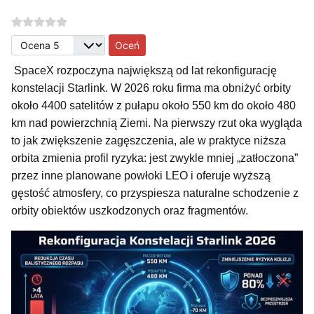
Proszę, oceń
SpaceX rozpoczyna największą od lat rekonfigurację
konstelacji Starlink. W 2026 roku firma ma obniżyć orbity
około 4400 satelitów z pułapu około 550 km do około 480
km nad powierzchnią Ziemi. Na pierwszy rzut oka wygląda
to jak zwiększenie zagęszczenia, ale w praktyce niższa
orbita zmienia profil ryzyka: jest zwykle mniej „zatłoczona”
przez inne planowane powłoki LEO i oferuje wyższą
gęstość atmosfery, co przyspiesza naturalne schodzenie z
orbity obiektów uszkodzonych oraz fragmentów.