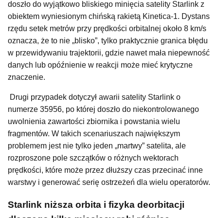
doszło do wyjątkowo bliskiego minięcia satelity Starlink z
obiektem wyniesionym chińską rakietą Kinetica-1. Dystans
rzędu setek metrów przy prędkości orbitalnej około 8 km/s
oznacza, że to nie „blisko”, tylko praktycznie granica błędu
w przewidywaniu trajektorii, gdzie nawet mała niepewność
danych lub opóźnienie w reakcji może mieć krytyczne
znaczenie.
Drugi przypadek dotyczył awarii satelity Starlink o
numerze 35956, po której doszło do niekontrolowanego
uwolnienia zawartości zbiornika i powstania wielu
fragmentów. W takich scenariuszach największym
problemem jest nie tylko jeden „martwy” satelita, ale
rozproszone pole szczątków o różnych wektorach
prędkości, które może przez dłuższy czas przecinać inne
warstwy i generować serię ostrzeżeń dla wielu operatorów.
Starlink niższa orbita i fizyka deorbitacji