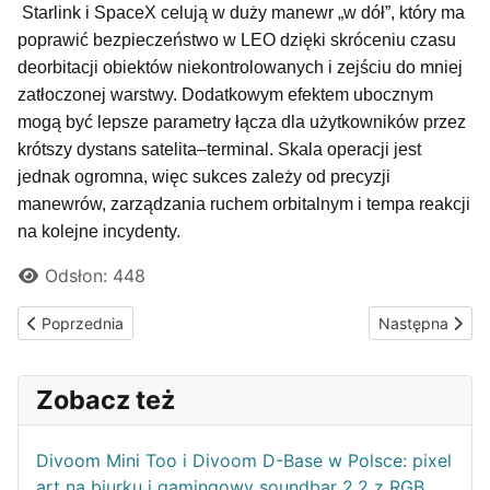
Starlink i SpaceX celują w duży manewr „w dół”, który ma
poprawić bezpieczeństwo w LEO dzięki skróceniu czasu
deorbitacji obiektów niekontrolowanych i zejściu do mniej
zatłoczonej warstwy. Dodatkowym efektem ubocznym
mogą być lepsze parametry łącza dla użytkowników przez
krótszy dystans satelita–terminal. Skala operacji jest
jednak ogromna, więc sukces zależy od precyzji
manewrów, zarządzania ruchem orbitalnym i tempa reakcji
na kolejne incydenty.
Odsłon: 448
Poprzednia strona: MSI GeForce RTX 5090 32G LIGHTNING Z wra
Następna stron
Poprzednia
Następna
Zobacz też
Divoom Mini Too i Divoom D-Base w Polsce: pixel
art na biurku i gamingowy soundbar 2.2 z RGB