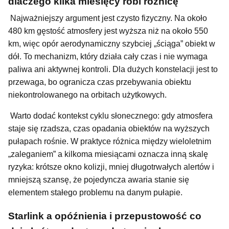
dlaczego kilka miesięcy robi różnicę
Najważniejszy argument jest czysto fizyczny. Na około
480 km gęstość atmosfery jest wyższa niż na około 550
km, więc opór aerodynamiczny szybciej „ściąga” obiekt w
dół. To mechanizm, który działa cały czas i nie wymaga
paliwa ani aktywnej kontroli. Dla dużych konstelacji jest to
przewaga, bo ogranicza czas przebywania obiektu
niekontrolowanego na orbitach użytkowych.
Warto dodać kontekst cyklu słonecznego: gdy atmosfera
staje się rzadsza, czas opadania obiektów na wyższych
pułapach rośnie. W praktyce różnica między wieloletnim
„zaleganiem” a kilkoma miesiącami oznacza inną skalę
ryzyka: krótsze okno kolizji, mniej długotrwałych alertów i
mniejszą szansę, że pojedyncza awaria stanie się
elementem stałego problemu na danym pułapie.
Starlink a opóźnienia i przepustowość co