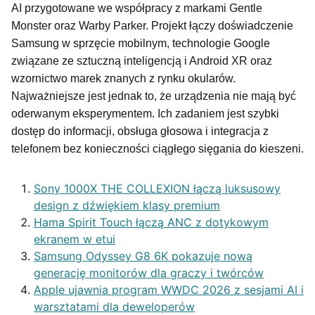
AI przygotowane we współpracy z markami Gentle
Monster oraz Warby Parker. Projekt łączy doświadczenie
Samsung w sprzęcie mobilnym, technologie Google
związane ze sztuczną inteligencją i Android XR oraz
wzornictwo marek znanych z rynku okularów.
Najważniejsze jest jednak to, że urządzenia nie mają być
oderwanym eksperymentem. Ich zadaniem jest szybki
dostęp do informacji, obsługa głosowa i integracja z
telefonem bez konieczności ciągłego sięgania do kieszeni.
Sony 1000X THE COLLEXION łączą luksusowy
design z dźwiękiem klasy premium
Hama Spirit Touch łączą ANC z dotykowym
ekranem w etui
Samsung Odyssey G8 6K pokazuje nową
generację monitorów dla graczy i twórców
Apple ujawnia program WWDC 2026 z sesjami AI i
warsztatami dla deweloperów